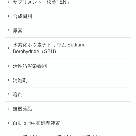
サプリメント「松葉TEN」
合成樹脂
尿素
水素化ホウ素ナトリウム Sodium
Borohydride（SBH)
活性汚泥栄養剤
消泡剤
溶剤
無機薬品
自動ｐH中和処理装置