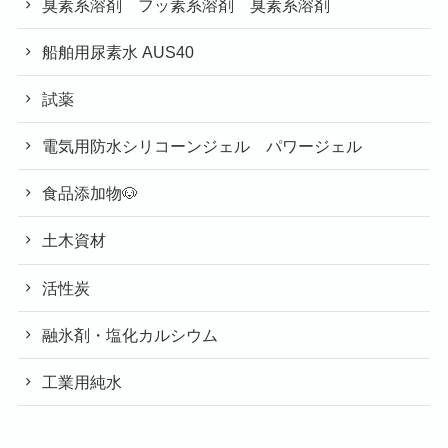
臭素系溶剤 フッ素系溶剤 臭素系溶剤
船舶用尿素水 AUS40
試薬
電気用防水シリコーンジェル パワージェル
食品添加物🐶
土木資材
活性炭
融氷剤・塩化カルシウム
工業用純水