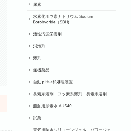
尿素
水素化ホウ素ナトリウム Sodium
Borohydride（SBH)
活性汚泥栄養剤
消泡剤
溶剤
無機薬品
自動ｐH中和処理装置
臭素系溶剤 フッ素系溶剤 臭素系溶剤
船舶用尿素水 AUS40
試薬
電気用防水シリコーンジェル パワージェ